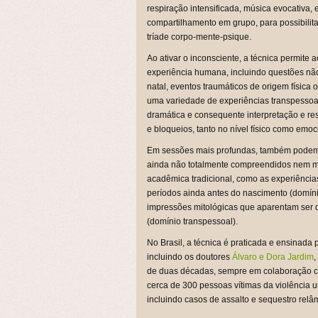
respiração intensificada, música evocativa, e
compartilhamento em grupo, para possibilita
tríade corpo-mente-psique.
Ao ativar o inconsciente, a técnica permite
experiência humana, incluindo questões não
natal, eventos traumáticos de origem física
uma variedade de experiências transpessoais
dramática e consequente interpretação e r
e bloqueios, tanto no nível físico como emoc
Em sessões mais profundas, também podem 
ainda não totalmente compreendidos nem m
acadêmica tradicional, como as experiência
períodos ainda antes do nascimento (domíni
impressões mitológicas que aparentam ser d
(domínio transpessoal).
No Brasil, a técnica é praticada e ensinada
incluindo os doutores
Álvaro e Dora Jardim
,
de duas décadas, sempre em colaboração co
cerca de 300 pessoas vítimas da violência 
incluindo casos de assalto e sequestro rel