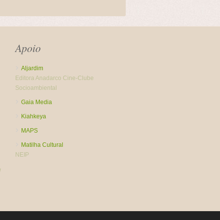
Apoio
Aljardim
Editora Anadarco
Cine-Clube
Socioambiental
Gaia Media
Kiahkeya
MAPS
Matilha Cultural
NEIP
g