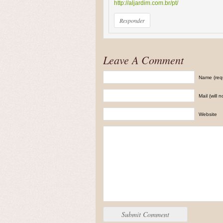
http://aljardim.com.br/pt/
Responder
Leave A Comment
Name (req
Mail (will 
Website