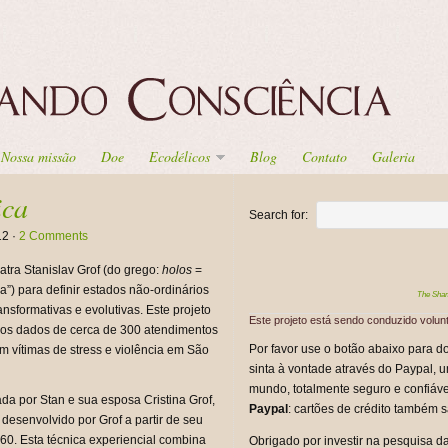
Nossa missão
Doe
Ecodélicos
Blog
Contato
Galeria
ica
Search for:
12 ·
2 Comments
tra Stanislav Grof (do grego:
holos
=
”) para definir estados não-ordinários
The Sha
nsformativas e evolutivas. Este projeto
Este projeto está sendo conduzido volu
te os dados de cerca de 300 atendimentos
Por favor use o botão abaixo para d
 vítimas de stress e violência em São
sinta à vontade através do Paypal, 
mundo, totalmente seguro e confiáve
da por Stan e sua esposa Cristina Grof,
Paypal
: cartões de crédito também s
esenvolvido por Grof a partir de seu
60. Esta técnica experiencial combina
Obrigado por investir na pesquisa d