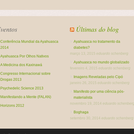
ventos
Últimas do blog
Conferência Mundial da Ayahuasca
Ayahuasca no tratamento da
2014
diabetes?
março 13, 2015
eduardo schenberg
Ayahuasca Por Olhos Nativos
Ayahuasca no mundo globalizado
A Medicina dos Kaxinawá
fevereiro 4, 2015
eduardo schenberg
Congresso Internacional sobre
Imagens Reveladas pelo Cipó
Drogas 2013
janeiro 26, 2015
eduardo schenberg
Psychedelic Science 2013
Manifesto por uma ciência pós-
Manifestando a Mente (FALAN)
materialista
novembro 19, 2014
eduardo schenber
Horizons 2012
Boghaga
setembro 30, 2014
eduardo schenberg