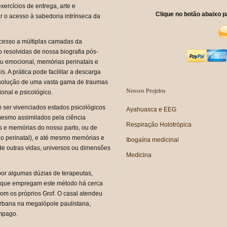
xercícios de entrega, arte e
Clique no botão abaixo p
r o acesso à sabedoria intrínseca da
 acesso a múltiplas camadas da
 resolvidas de nossa biografia pós-
 ou emocional, memórias perinatais e
. A prática pode facilitar a descarga
esolução de uma vasta gama de traumas
Nossos Projetos
ional e psicológico.
ser vivenciados estados psicológicos
Ayahuasca e EEG
esmo assimilados pela ciência
Respiração Holotrópica
s e memórias do nosso parto, ou de
o perinatal), e até mesmo memórias e
Ibogaína medicinal
e outras vidas, universos ou dimensões
Medicina
 por algumas dúzias de terapeutas,
 que empregam este método há cerca
m os próprios Grof. O casal atendeu
urbana na megalópole paulistana,
âmpago.