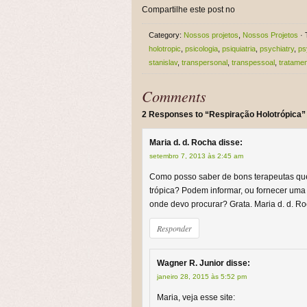
Compartilhe este post no
Category:
Nossos projetos
,
Nossos Projetos
· 
holotropic
,
psicologia
,
psiquiatria
,
psychiatry
,
ps
stanislav
,
transpersonal
,
transpessoal
,
tratame
Comments
2 Responses to “Respiração Holotrópica”
Maria d. d. Rocha
disse:
setembro 7, 2013 às 2:45 am
Como posso saber de bons terapeutas qu
trópica? Podem informar, ou fornecer uma
onde devo procurar? Grata. Maria d. d. R
Responder
Wagner R. Junior
disse:
janeiro 28, 2015 às 5:52 pm
Maria, veja esse site: