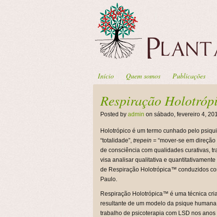
Início
Quem somos
Publicações
Respiração Holotróp
Posted by
admin
on sábado, fevereiro 4, 20
Holotrópico é um termo cunhado pelo psiquia
“totalidade”,
trepein
= “mover-se em direção a
de consciência com qualidades curativas, tra
visa analisar qualitativa e quantitativamen
de Respiração Holotrópica™ conduzidos com
Paulo.
Respiração Holotrópica™ é uma técnica cria
resultante de um modelo da psique humana d
trabalho de psicoterapia com LSD nos anos 