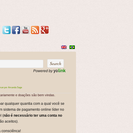
Powered by
man
por Amanda Sage
ntariamente e doações são bem vindas.
oar qualquer quantia com a qual você se
um sistema de pagamento online líder no
l (
não é necessário ter uma conta no
ão aceitos).
a consciênca!