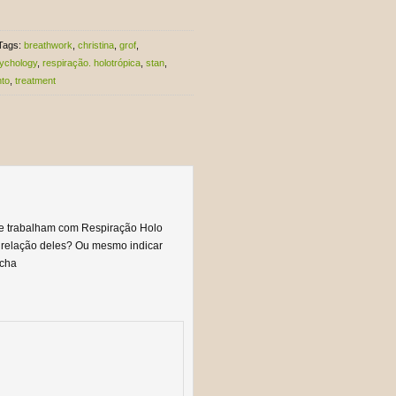
Tags:
breathwork
,
christina
,
grof
,
ychology
,
respiração. holotrópica
,
stan
,
nto
,
treatment
e trabalham com Respiração Holo
 relação deles? Ou mesmo indicar
ocha