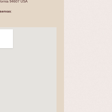
ifornia 94607 USA
eservas
: