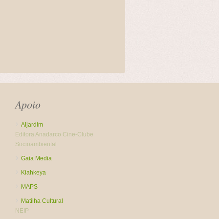
Apoio
Aljardim
Editora Anadarco
Cine-Clube
Socioambiental
Gaia Media
Kiahkeya
MAPS
Matilha Cultural
NEIP