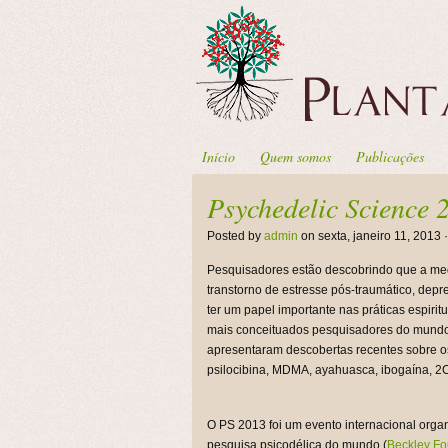
Início
Quem somos
Publicações
Psychedelic Science 
Posted by
admin
on sexta, janeiro 11, 2013 
Pesquisadores estão descobrindo que a med
transtorno de estresse pós-traumático, dep
ter um papel importante nas práticas espirit
mais conceituados pesquisadores do mundo -
apresentaram descobertas recentes sobre os
psilocibina, MDMA, ayahuasca, ibogaína, 2
O PS 2013 foi um evento internacional organ
pesquisa psicodélica do mundo (
Beckley Fo