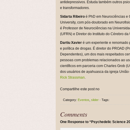
antidepressivos. Estuda também outros psico
e transformadores.
Sidarta Ribeiro
é PhD em Neurociências e C
University, com pós-doutorado em Neurofisio
é Professor de Neurociências na Universid
(UFRN) e Diretor do Instituto do Cérebro d
Dartiu Xavier
é um experiente e renomado p
e política de drogas. É diretor do PROAD (
Dependentes), um dos mais respeitados cent
pessoas com problemas relacionados ao uso 
científicos em parceria com Charles Grob (
dos usuários de ayahuasca da igreja União 
Rick Strassman
.
Compartilhe este post no
Category:
Eventos
,
slider
· Tags:
Comments
One Response to “Psychedelic Science 2