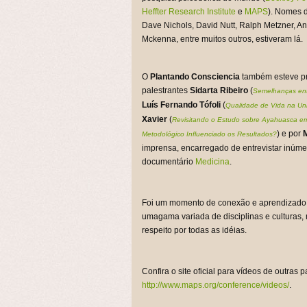
Heffter Research Institute
e
MAPS
). Nomes 
Dave Nichols, David Nutt, Ralph Metzner, A
Mckenna, entre muitos outros, estiveram lá.
O
Plantando Consciencia
também esteve pr
palestrantes
Sidarta Ribeiro
(
Semelhanças ent
Luís Fernando Tófoli
(
Qualidade de Vida na Un
Xavier
(
Revisitando o Estudo sobre Ayahuasca em
) e por
Metodológico Influenciado os Resultados?
imprensa, encarregado de entrevistar inúme
documentário
Medicina
.
Foi um momento de conexão e aprendizado, 
umagama variada de disciplinas e culturas,
respeito por todas as idéias.
Confira o site oficial para vídeos de outras 
http://www.maps.org/conference/videos/
.