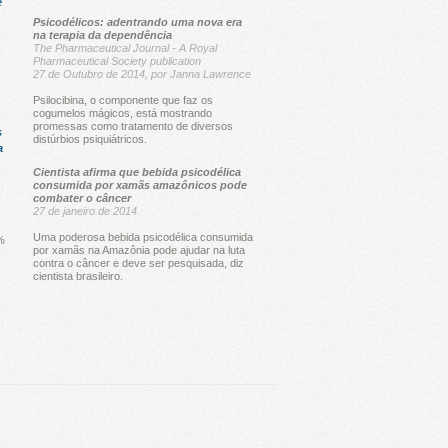
é
Psicodélicos: adentrando uma nova era
na terapia da dependência
The Pharmaceutical Journal - A Royal
Pharmaceutical Society publication
27 de Outubro de 2014, por Janna Lawrence
Psilocibina, o componente que faz os
cogumelos mágicos, está mostrando
promessas como tratamento de diversos
s
distúrbios psiquiátricos.
a
Cientista afirma que bebida psicodélica
consumida por xamãs amazônicos pode
combater o câncer
27 de janeiro de 2014
Uma poderosa bebida psicodélica consumida
%
por xamãs na Amazônia pode ajudar na luta
contra o câncer e deve ser pesquisada, diz
cientista brasileiro.