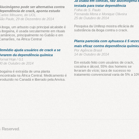
Já usada em clínicas, raiz alucinógena 
testada para tratar dependência
Alucinógeno pode ser alternativa contra
Folha de S. Paulo
dependência de crack, aponta estudo
Fernanda Mena e Monique Oliveira
Carlos Minuano, do UOL
25 de Outubro de 2014
São Paulo, 29 de Dezembro de 2014
Pesquisa da Unifesp mostra eficácia de
A iboga, um arbusto cujo principal alcaloide é
substância da iboga contra o crack.
a ibogaína, é usada secularmente em rituais
xamânicos, principalmente no Gabão e em
Camarões, na África Central
Planta parecida com ayhuasca é 5 veze
mais eficaz contra dependência químic
Remédio ajuda usuários de crack a se
Por Agência Brasil
14 de Outubro de 2014
livrarem da dependência química
Jornal Hoje / G1
Em estudo feito com usuários de crack,
30 de Outubro de 2014
cocaína e álcool, 55% dos homens se
livraram do vício; taxa de sucesso no
Ibogaína é extraída de uma planta
tratamento convencional varia de 5% a 10
encontrada na África Central. Medicamento é
produzido no Canadá e liberado pela Anvisa.
s Reserved.