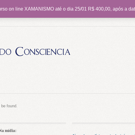
rso on line XAMANISMO até o dia 25/01 R$ 400,00, após a dat
do Consciencia
t be found.
Na mídia: