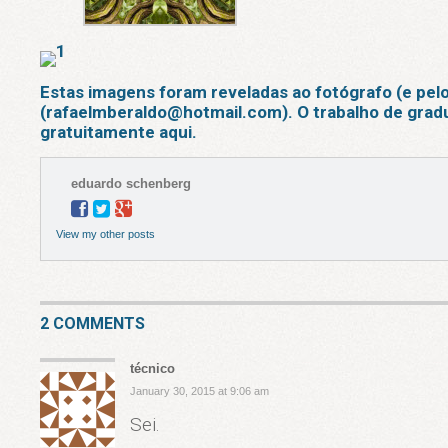
Estas imagens foram reveladas ao fotógrafo (e pelo 
(
rafaelmberaldo@hotmail.com
). O trabalho de gra
gratuitamente
aqui
.
eduardo schenberg
View my other posts
2 COMMENTS
técnico
January 30, 2015 at 9:06 am
Sei.