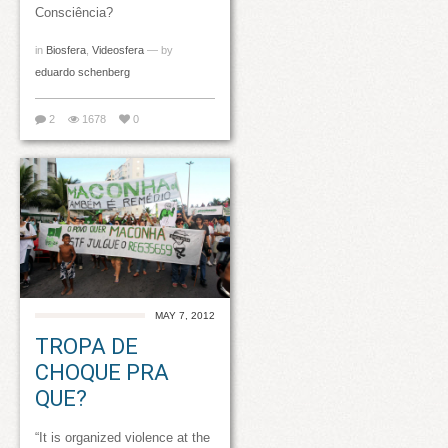
Consciência?
in
Biosfera
,
Videosfera
— by
eduardo schenberg
2
1678
0
MAY 7, 2012
TROPA DE
CHOQUE PRA
QUE?
“It is organized violence at the