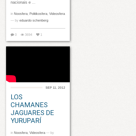
nacionais e ...
in
Noosfera
,
Politikosfera
,
Videosfera
— by
eduardo schenberg
0
3694
1
SEP 11, 2012
LOS
CHAMANES
JAGUARES DE
YURUPARÍ
in
Noosfera
,
Videosfera
— by