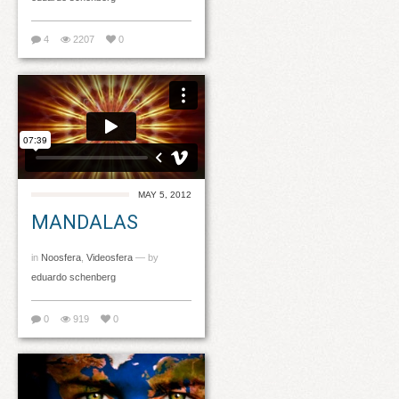
4
2207
0
MAY 5, 2012
MANDALAS
in
Noosfera
,
Videosfera
— by
eduardo schenberg
0
919
0