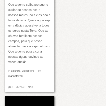
Que a gente saiba proteger e
cuidar de nossos rios e
nossos mares, pois eles são a
fonte da vida. Que a água seja
uma dádiva acessível a todos
os seres nesta Terra. Que as
chuvas fertilizem nossos
campos, para que nosso
alimento creça e seja nutritivo.
Que a gente possa curar
nossas águas ouvindo as
vozes anciãs ...
in
Biosfera
,
Videosfera
— by
marinafaveri
0
2140
0