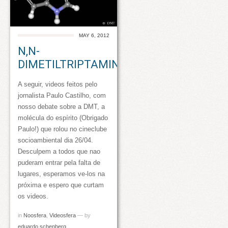
MAY 6, 2012
N,N-
DIMETILTRIPTAMINA?
A seguir, videos feitos pelo
jornalista Paulo Castilho, com
nosso debate sobre a DMT, a
molécula do espírito (Obrigado
Paulo!) que rolou no cineclube
socioambiental dia 26/04.
Desculpem a todos que nao
puderam entrar pela falta de
lugares, esperamos ve-los na
próxima e espero que curtam
os videos.
in
Noosfera
,
Videosfera
— by
eduardo schenberg