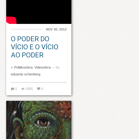
NOV 30, 2012
O PODER DO
VÍCIO E O VÍCIO
AO PODER
in
Politikosfera
,
Videosfera
— by
eduardo schenberg
0
1895
0