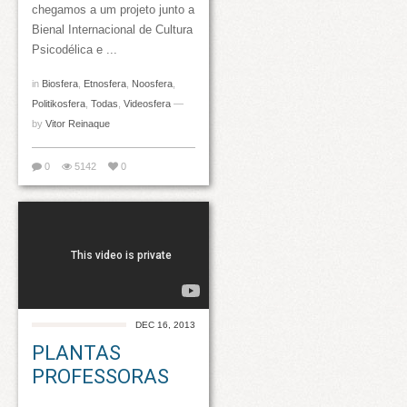
chegamos a um projeto junto a
Bienal Internacional de Cultura
Psicodélica e ...
in
Biosfera
,
Etnosfera
,
Noosfera
,
Politikosfera
,
Todas
,
Videosfera
—
by
Vitor Reinaque
0
5142
0
DEC 16, 2013
PLANTAS
PROFESSORAS