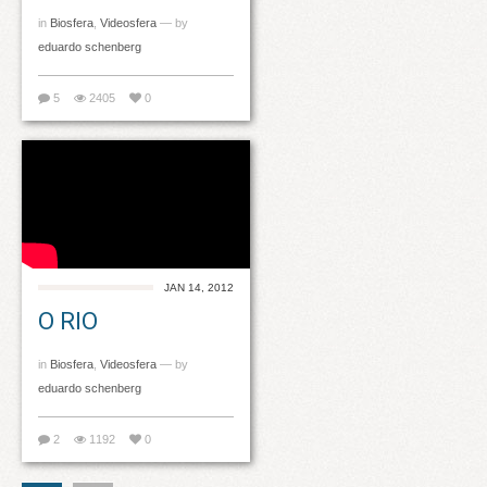
in
Biosfera
,
Videosfera
— by
eduardo schenberg
5
2405
0
JAN 14, 2012
O RIO
in
Biosfera
,
Videosfera
— by
eduardo schenberg
2
1192
0