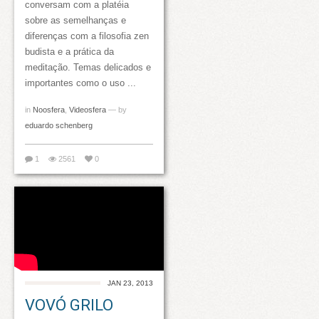
conversam com a platéia
sobre as semelhanças e
diferenças com a filosofia zen
budista e a prática da
meditação. Temas delicados e
importantes como o uso ...
in
Noosfera
,
Videosfera
— by
eduardo schenberg
1
2561
0
JAN 23, 2013
VOVÓ GRILO