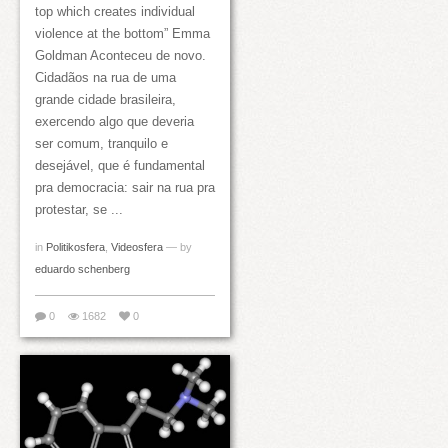
top which creates individual
violence at the bottom” Emma
Goldman Aconteceu de novo.
Cidadãos na rua de uma
grande cidade brasileira,
exercendo algo que deveria
ser comum, tranquilo e
desejável, que é fundamental
pra democracia: sair na rua pra
protestar, se ...
in
Politikosfera
,
Videosfera
— by
eduardo schenberg
0
1682
0