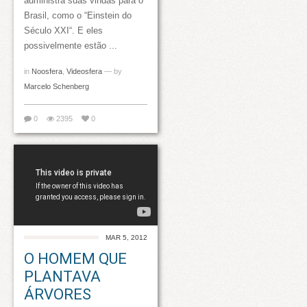
administra suas vindas para o
Brasil, como o “Einstein do
Século XXI“. E eles
possivelmente estão ...
in
Noosfera
,
Videosfera
— by
Marcelo Schenberg
0
2395
0
MAR 5, 2012
O HOMEM QUE
PLANTAVA
ÁRVORES