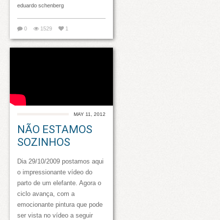
eduardo schenberg
0
1529
1
MAY 11, 2012
NÃO ESTAMOS
SOZINHOS
Dia 29/10/2009 postamos aqui
o impressionante vídeo do
parto de um elefante. Agora o
ciclo avança, com a
emocionante pintura que pode
ser vista no vídeo a seguir