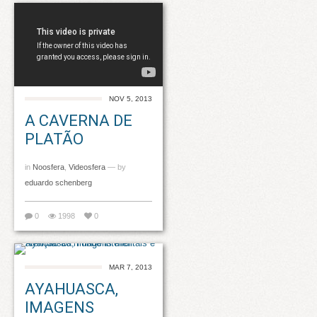
NOV 5, 2013
A CAVERNA DE
PLATÃO
in
Noosfera
,
Videosfera
— by
eduardo schenberg
0
1998
0
MAR 7, 2013
AYAHUASCA,
IMAGENS