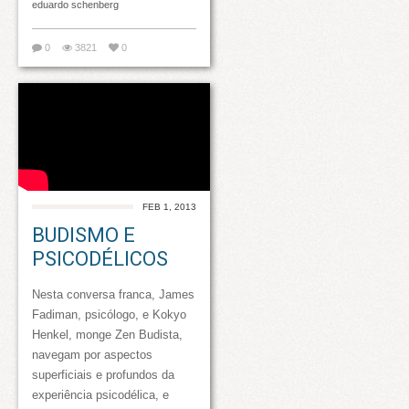
eduardo schenberg
0
3821
0
FEB 1, 2013
BUDISMO E
PSICODÉLICOS
Nesta conversa franca, James
Fadiman, psicólogo, e Kokyo
Henkel, monge Zen Budista,
navegam por aspectos
superficiais e profundos da
experiência psicodélica, e