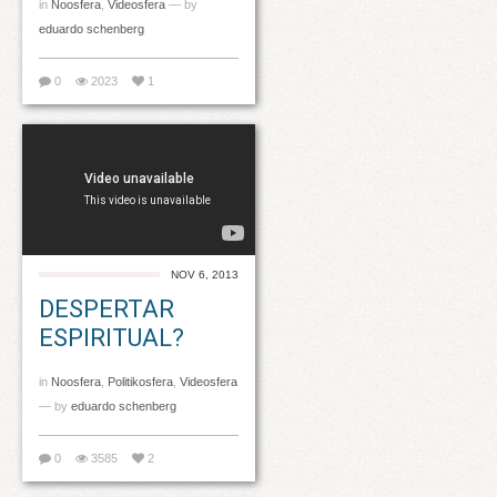
in
Noosfera
,
Videosfera
— by
eduardo schenberg
0
2023
1
NOV 6, 2013
DESPERTAR
ESPIRITUAL?
in
Noosfera
,
Politikosfera
,
Videosfera
— by
eduardo schenberg
0
3585
2