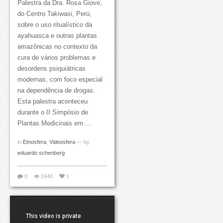
Palestra da Dra. Rosa Giove,
do Centro Takiwasi, Perú,
sobre o uso ritualístico da
ayahuasca e outras plantas
amazônicas no contexto da
cura de vários problemas e
desordens psiquiátricas
modernas, com foco especial
na dependência de drogas.
Esta palestra aconteceu
durante o II Simpósio de
Plantas Medicinais em ...
in
Etnosfera
,
Videosfera
— by
eduardo schenberg
0
2440
1