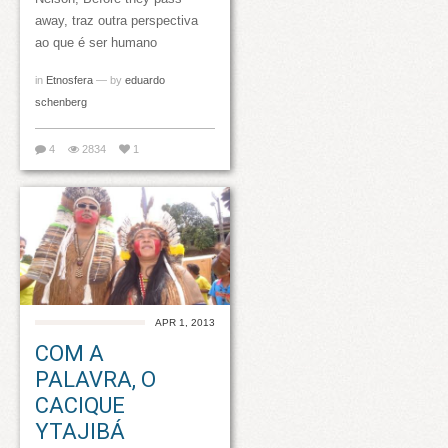
away, traz outra perspectiva
ao que é ser humano
in
Etnosfera
— by
eduardo
schenberg
4
2834
1
APR 1, 2013
COM A
PALAVRA, O
CACIQUE
YTAJIBÁ