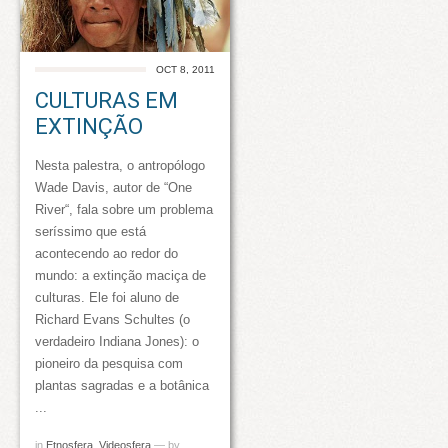
OCT 8, 2011
CULTURAS EM
EXTINÇÃO
Nesta palestra, o antropólogo
Wade Davis, autor de “One
River“, fala sobre um problema
seríssimo que está
acontecendo ao redor do
mundo: a extinção maciça de
culturas. Ele foi aluno de
Richard Evans Schultes (o
verdadeiro Indiana Jones): o
pioneiro da pesquisa com
plantas sagradas e a botânica
...
in
Etnosfera
,
Videosfera
— by