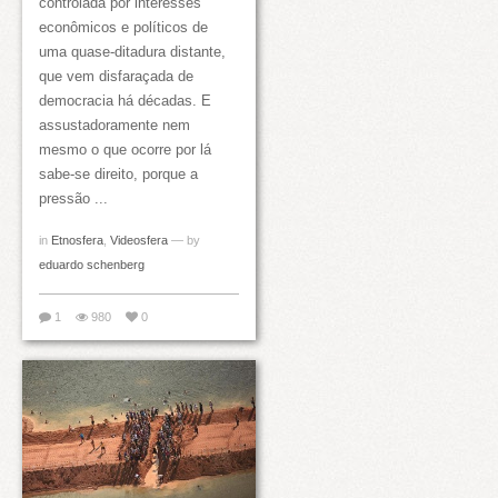
controlada por interesses
econômicos e políticos de
uma quase-ditadura distante,
que vem disfaraçada de
democracia há décadas. E
assustadoramente nem
mesmo o que ocorre por lá
sabe-se direito, porque a
pressão ...
in
Etnosfera
,
Videosfera
— by
eduardo schenberg
1
980
0