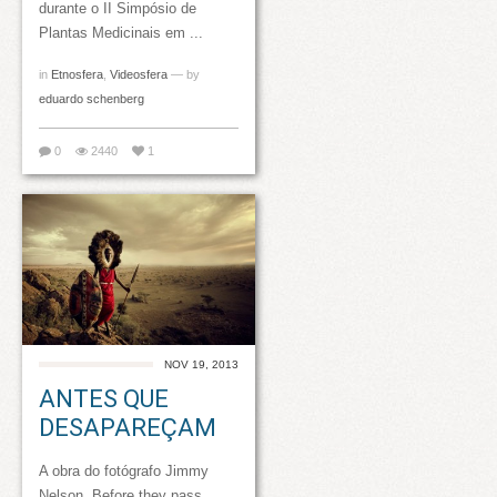
durante o II Simpósio de
Plantas Medicinais em ...
in
Etnosfera
,
Videosfera
— by
eduardo schenberg
0
2440
1
NOV 19, 2013
ANTES QUE
DESAPAREÇAM
A obra do fotógrafo Jimmy
Nelson, Before they pass