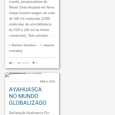
mundo, pesquisadores do
Mount Sinai Hospital em Nova
Iorque fizeram triagem de mais
de 100 mil moléculas (2300
moléculas de uma biblioteca
do FDA e 100 mil de fontes
comerciais). Num primeiro ...
in
Biosfera
,
Etnosfera
— by
eduardo
schenberg
8
12283
2
FEB 4, 2015
AYAHUASCA
NO MUNDO
GLOBALIZADO
Declaração Ayahuasca Em