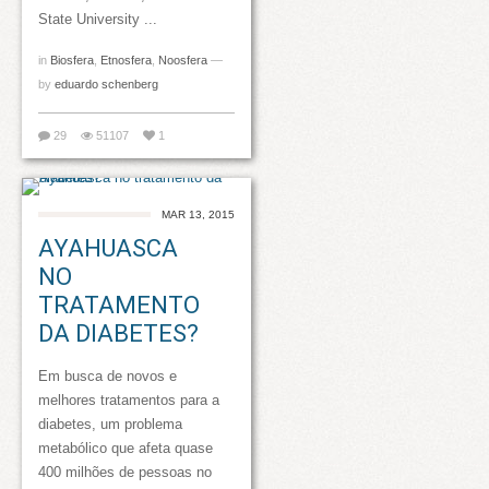
State University ...
in
Biosfera
,
Etnosfera
,
Noosfera
—
by
eduardo schenberg
29
51107
1
MAR 13, 2015
AYAHUASCA
NO
TRATAMENTO
DA DIABETES?
Em busca de novos e
melhores tratamentos para a
diabetes, um problema
metabólico que afeta quase
400 milhões de pessoas no