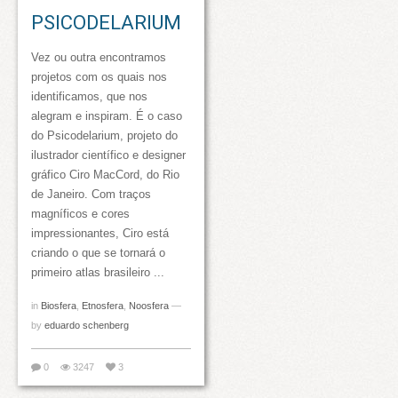
PSICODELARIUM
Vez ou outra encontramos
projetos com os quais nos
identificamos, que nos
alegram e inspiram. É o caso
do Psicodelarium, projeto do
ilustrador científico e designer
gráfico Ciro MacCord, do Rio
de Janeiro. Com traços
magníficos e cores
impressionantes, Ciro está
criando o que se tornará o
primeiro atlas brasileiro ...
in
Biosfera
,
Etnosfera
,
Noosfera
—
by
eduardo schenberg
0
3247
3