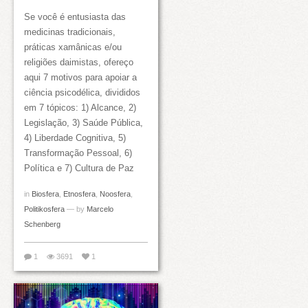
Se você é entusiasta das
medicinas tradicionais,
práticas xamânicas e/ou
religiões daimistas, ofereço
aqui 7 motivos para apoiar a
ciência psicodélica, divididos
em 7 tópicos: 1) Alcance, 2)
Legislação, 3) Saúde Pública,
4) Liberdade Cognitiva, 5)
Transformação Pessoal, 6)
Política e 7) Cultura de Paz
in
Biosfera
,
Etnosfera
,
Noosfera
,
Politikosfera
— by
Marcelo
Schenberg
1
3691
1