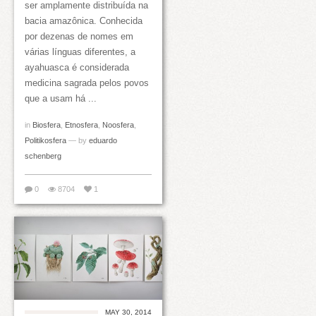
ser amplamente distribuída na
bacia amazônica. Conhecida
por dezenas de nomes em
várias línguas diferentes, a
ayahuasca é considerada
medicina sagrada pelos povos
que a usam há ...
in
Biosfera
,
Etnosfera
,
Noosfera
,
Politikosfera
— by
eduardo
schenberg
0
8704
1
MAY 30, 2014