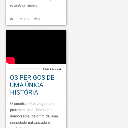
eduardo schenberg
1
1766
0
FEB 14, 2011
OS PERIGOS DE
UMA ÚNICA
HISTÓRIA
O oriente médio segue em
protestos pela liberdade e
democracia, pelo fim de uma
sociedade militarizada e