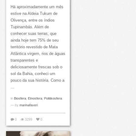
Há aproximadamente um mês
estive na Aldeia Tukum de
Olivença, entre os índios
Tupinambás. Além de
conhecer suas terras, que
ainda hoje tem 75% de seu
território revestido de Mata
Atlântica virgem, rios de águas
transparentes e
deliciosamente frescas sob o
sol da Bahia, conheci um
pouco da sua história. Como a
...
in
Biosfera
,
Etnosfera
,
Politikosfera
— by
marinafaveri
0
3299
0