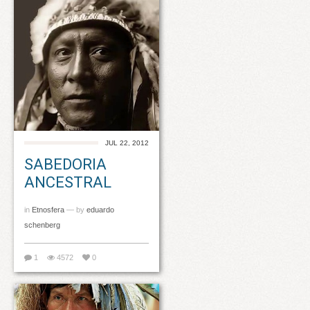
JUL 22, 2012
SABEDORIA
ANCESTRAL
in
Etnosfera
— by
eduardo
schenberg
1
4572
0