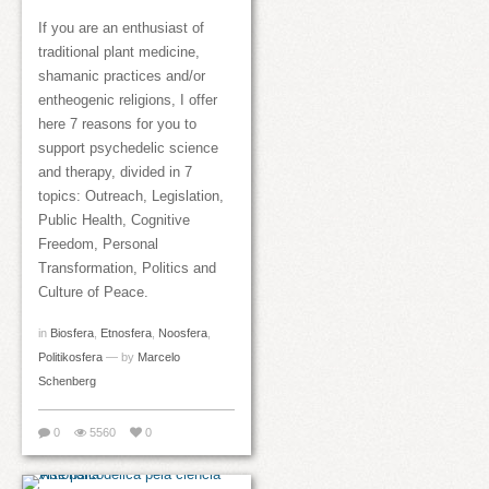
If you are an enthusiast of
traditional plant medicine,
shamanic practices and/or
entheogenic religions, I offer
here 7 reasons for you to
support psychedelic science
and therapy, divided in 7
topics: Outreach, Legislation,
Public Health, Cognitive
Freedom, Personal
Transformation, Politics and
Culture of Peace.
in
Biosfera
,
Etnosfera
,
Noosfera
,
Politikosfera
— by
Marcelo
Schenberg
0
5560
0