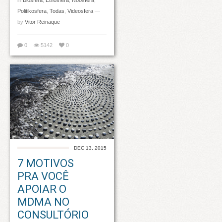
in
Biosfera
,
Etnosfera
,
Noosfera
,
Politikosfera
,
Todas
,
Videosfera
—
by
Vitor Reinaque
0
5142
0
DEC 13, 2015
7 MOTIVOS
PRA VOCÊ
APOIAR O
MDMA NO
CONSULTÓRIO