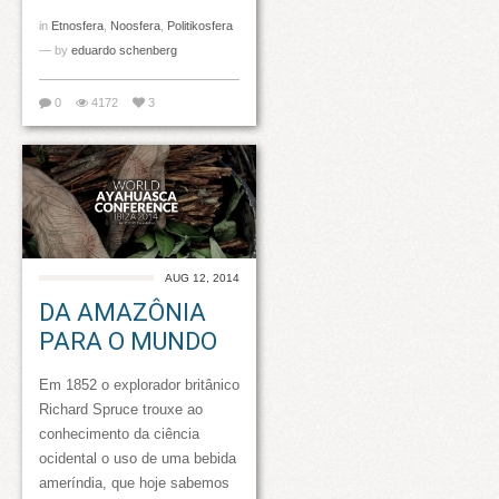
in
Etnosfera
,
Noosfera
,
Politikosfera
— by
eduardo schenberg
0
4172
3
AUG 12, 2014
DA AMAZÔNIA
PARA O MUNDO
Em 1852 o explorador britânico
Richard Spruce trouxe ao
conhecimento da ciência
ocidental o uso de uma bebida
ameríndia, que hoje sabemos