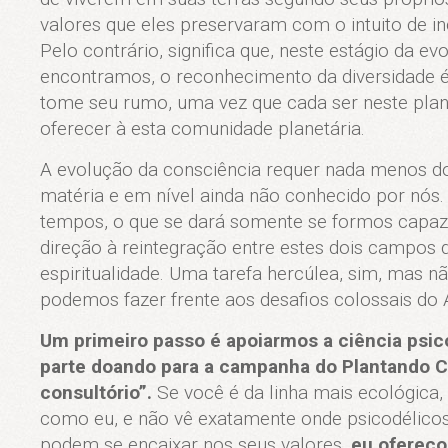
valores que eles preservaram com o intuito de i
Pelo contrário, significa que, neste estágio da 
encontramos, o reconhecimento da diversidade 
tome seu rumo, uma vez que cada ser neste plan
oferecer à esta comunidade planetária.
A evolução da consciência requer nada menos do
matéria e em nível ainda não conhecido por nós.
tempos, o que se dará somente se formos capa
direção à reintegração entre estes dois campos 
espiritualidade. Uma tarefa hercúlea, sim, mas n
podemos fazer frente aos desafios colossais do
Um primeiro passo é apoiarmos a ciência psico
parte doando para a campanha do Plantando 
consultório”.
Se você é da linha mais ecológica,
como eu, e não vê exatamente onde psicodélicos 
podem se encaixar nos seus valores,
eu ofereço