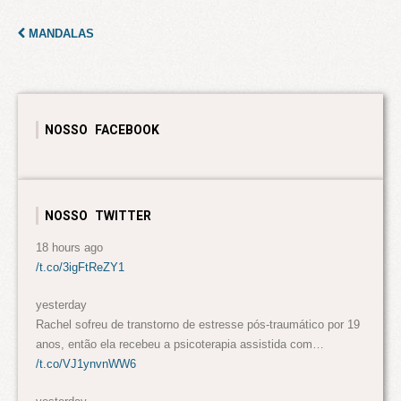
MANDALAS
NOSSO FACEBOOK
NOSSO TWITTER
18 hours ago
/t.co/3igFtReZY1
yesterday
Rachel sofreu de transtorno de estresse pós-traumático por 19
anos, então ela recebeu a psicoterapia assistida com…
/t.co/VJ1ynvnWW6