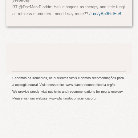
yesterday
RT @DocMarkPlotkin: Hallucinogens as therapy and little fungi
as ruthless murderers - need I say more??
/t.co/yBp9FtdEuB
Cedemos as sementes, os nutrientes vitais e damos recomendações para
a ecologia neural. Visite nosso site: www.plantandoconsciencia.org/pt
We provide seeds, vital nutrients and recommendations for neural ecology.
Please visit our website: www.plantandoconsciencia.org