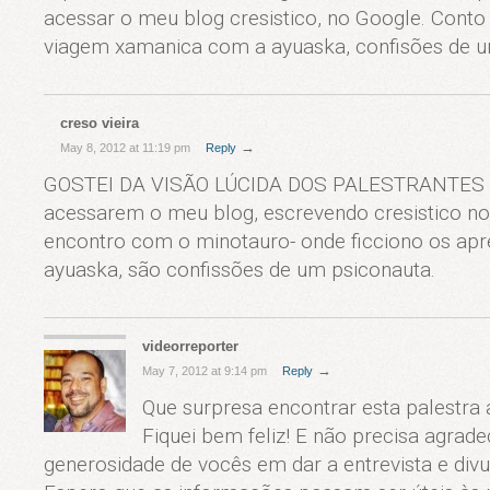
acessar o meu blog cresistico, no Google. Conto
viagem xamanica com a ayuaska, confisões de um
creso vieira
→
May 8, 2012 at 11:19 pm
Reply
GOSTEI DA VISÃO LÚCIDA DOS PALESTRANTES 
acessarem o meu blog, escrevendo cresistico no G
encontro com o minotauro- onde ficciono os ap
ayuaska, são confissões de um psiconauta.
videorreporter
→
May 7, 2012 at 9:14 pm
Reply
Que surpresa encontrar esta palestra 
Fiquei bem feliz! E não precisa agrad
generosidade de vocês em dar a entrevista e divu