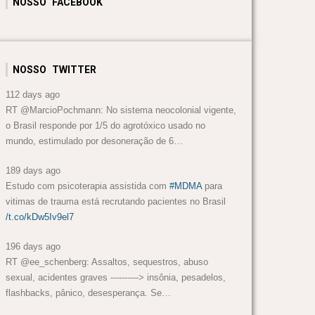
NOSSO FACEBOOK
NOSSO TWITTER
112 days ago
RT @MarcioPochmann: No sistema neocolonial vigente,
o Brasil responde por 1/5 do agrotóxico usado no
mundo, estimulado por desoneração de 6…
189 days ago
Estudo com psicoterapia assistida com
#MDMA
para
vitimas de trauma está recrutando pacientes no Brasil
/t.co/kDw5Iv9el7
196 days ago
RT @ee_schenberg: Assaltos, sequestros, abuso
sexual, acidentes graves ----------> insônia, pesadelos,
flashbacks, pânico, desesperança. Se…