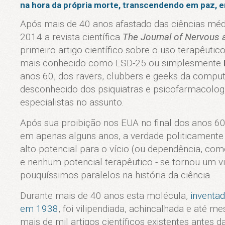
na hora da própria morte, transcendendo em paz, 
Após mais de 40 anos afastado das ciências médi
2014 a revista científica
The Journal of Nervous 
primeiro artigo científico sobre o uso terapêutico
mais conhecido como LSD-25 ou simplesmente
anos 60, dos ravers, clubbers e geeks da comput
desconhecido dos psiquiatras e psicofarmacologi
especialistas no assunto.
Após sua proibição nos EUA no final dos anos 6
em apenas alguns anos, a verdade politicamente 
alto potencial para o vício (ou dependência, c
e nenhum potencial terapêutico - se tornou um v
pouquíssimos paralelos na história da ciência.
Durante mais de 40 anos esta molécula,
inventad
em 1938
, foi vilipendiada, achincalhada e até 
mais de mil artigos científicos existentes antes 