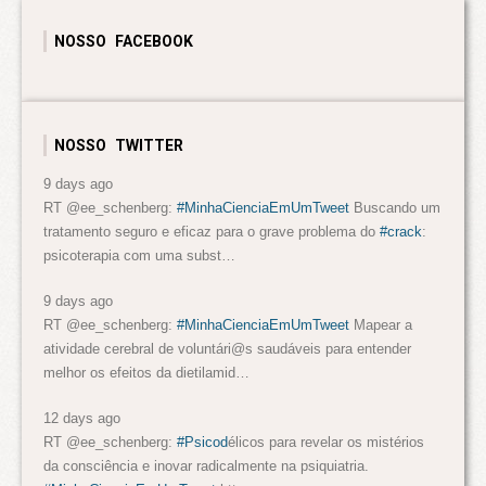
NOSSO FACEBOOK
NOSSO TWITTER
9 days ago
RT @ee_schenberg:
#MinhaCienciaEmUmTweet
Buscando um
tratamento seguro e eficaz para o grave problema do
#crack
:
psicoterapia com uma subst…
9 days ago
RT @ee_schenberg:
#MinhaCienciaEmUmTweet
Mapear a
atividade cerebral de voluntári@s saudáveis para entender
melhor os efeitos da dietilamid…
12 days ago
RT @ee_schenberg:
#Psicod
élicos para revelar os mistérios
da consciência e inovar radicalmente na psiquiatria.