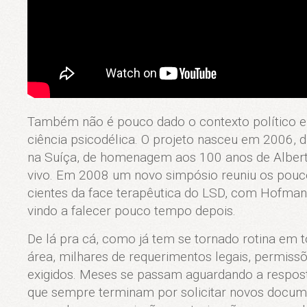
Também não é pouco dado o contexto político e 
ciência psicodélica. O projeto nasceu em 2006, d
na Suíça, de homenagem aos 100 anos de Albert
vivo. Em 2008 um novo simpósio reuniu os pouco
cientes da face terapêutica do LSD, com Hofmann
vindo a falecer pouco tempo depois.
De lá pra cá, como já tem se tornado rotina em t
área, milhares de requerimentos legais, permissõ
exigidos. Meses se passam aguardando a resposta
que sempre terminam por solicitar novos docume