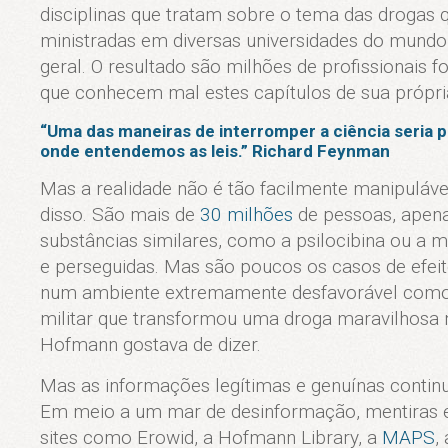
disciplinas que tratam sobre o tema das drogas
ministradas em diversas universidades do mundo
geral. O resultado são milhões de profissionais fo
que conhecem mal estes capítulos de sua própria
“Uma das maneiras de interromper a ciência seria 
onde entendemos as leis.” Richard Feynman
Mas a realidade não é tão facilmente manipulável
disso. São mais de
30 milhões
de pessoas, apena
substâncias similares, como a psilocibina ou a 
e perseguidas. Mas são poucos os casos de efeit
num ambiente extremamente desfavorável como 
militar que transformou uma droga maravilhosa
Hofmann gostava de dizer.
Mas as informações legítimas e genuínas contin
Em meio a um mar de desinformação, mentiras e 
sites como Erowid, a Hofmann Library, a
MAPS
,