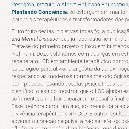
Research Institute
, a
Albert Hofmann Foundation
Plantando Conciência
, se esforçam em manter 
potenciais terapêuticos e transformadores dos ps
E um fruto destas iniciativas todas foi a publica
and Mental Disease
, que já repercutiu no mund
Trata-se do primeiro projeto clínico em humano
Hofmann. Doze voluntários com doenças em está
receberam LSD em ambiente terapêutico contro
psicológico para aliviar a angústia da aproximaçã
respeitando as modernas normas metodológicas
com placebo. Usando escalas psiquiátricas bem 
científico, o estudo mostrou que o LSD ajudou e
sofrimento, a melhor encararem o desafio final e 
Essa melhora durou um ano, ao menos para aque
a vivência terapêutica com LSD. E outro resultad
adverso ou reação negativa, a não ser efeitos p
aflição durante a ação da substância - que durou