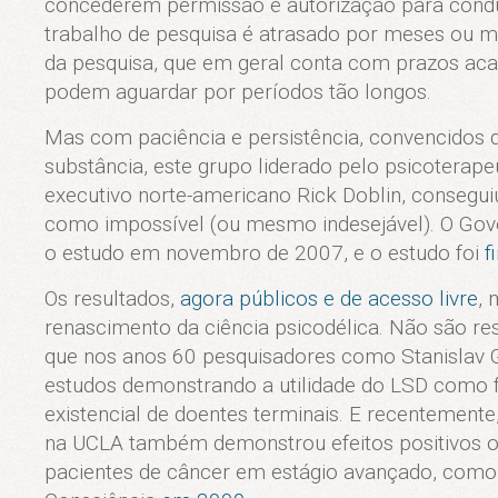
concederem permissão e autorização para cond
trabalho de pesquisa é atrasado por meses ou m
da pesquisa, que em geral conta com prazos ac
podem aguardar por períodos tão longos.
Mas com paciência e persistência, convencidos d
substância, este grupo liderado pelo psicoterape
executivo norte-americano Rick Doblin, consegui
como impossível (ou mesmo indesejável). O Gov
o estudo em novembro de 2007, e o estudo foi
f
Os resultados,
agora públicos e de acesso livre
,
renascimento da ciência psicodélica. Não são re
que nos anos 60 pesquisadores como Stanislav G
estudos demonstrando a utilidade do LSD como fa
existencial de doentes terminais. E recentemente
na UCLA também demonstrou efeitos positivos o
pacientes de câncer em estágio avançado, com