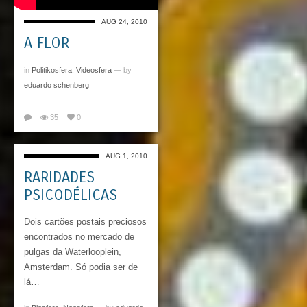
AUG 24, 2010
A FLOR
in
Politikosfera
,
Videosfera
— by
eduardo schenberg
35
0
AUG 1, 2010
RARIDADES
PSICODÉLICAS
Dois cartões postais preciosos
encontrados no mercado de
pulgas da Waterlooplein,
Amsterdam. Só podia ser de
lá…