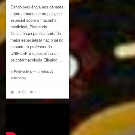
Dando sequência aos debates
sobre a maconha no país, em
especial sobre a maconha
medicinal, Plantando
Consciência publica carta do
maior especialista nacional no
assunto, o professor da
UNIFESP e especialista em
psicofarmacologia Elisaldo ...
in
Politikosfera
— by
eduardo
schenberg
28
0