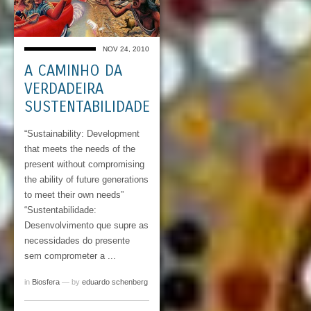
NOV 24, 2010
A CAMINHO DA
VERDADEIRA
SUSTENTABILIDADE
“Sustainability: Development
that meets the needs of the
present without compromising
the ability of future generations
to meet their own needs”
“Sustentabilidade:
Desenvolvimento que supre as
necessidades do presente
sem comprometer a ...
in
Biosfera
— by
eduardo schenberg