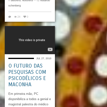
in
Biosfera
,
Noosfera
— by
eduardo
schenberg
24
0
JUL 27, 2010
O FUTURO DAS
PESQUISAS COM
PSICODÉLICOS E
MACONHA
Em primeira mão, PC
disponibiliza a todos a genial e
magistral palestra do médico