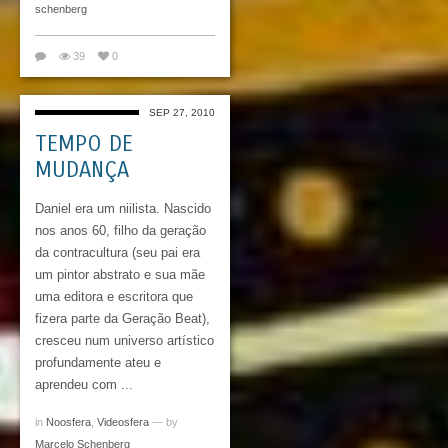
schenberg
39
0
SEP 27, 2010
TEMPO DE
MUDANÇA
Daniel era um niilista. Nascido
nos anos 60, filho da geração
da contracultura (seu pai era
um pintor abstrato e sua mãe
uma editora e escritora que
fizera parte da Geração Beat),
cresceu num universo artístico
profundamente ateu e
aprendeu com ...
in
Noosfera
,
Videosfera
— by
Marcelo Schenberg