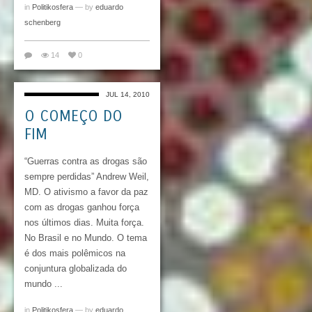
in
Politikosfera
— by
eduardo
schenberg
14
0
JUL 14, 2010
O COMEÇO DO
FIM
“Guerras contra as drogas são
sempre perdidas” Andrew Weil,
MD. O ativismo a favor da paz
com as drogas ganhou força
nos últimos dias. Muita força.
No Brasil e no Mundo. O tema
é dos mais polêmicos na
conjuntura globalizada do
mundo ...
in
Politikosfera
— by
eduardo