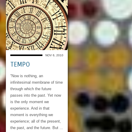
NOV 6, 2010
TEMPO
“Now is nothing, an
infinitesimal membrane of time
through which the future
passes into the past. Yet now
is the only moment we
experience. And in that
moment is everything we
experience; all of the present,
the past, and the future. But ...