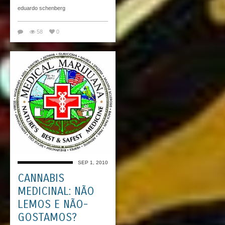
eduardo schenberg
58
0
SEP 1, 2010
CANNABIS
MEDICINAL: NÃO
LEMOS E NÃO-
GOSTAMOS?