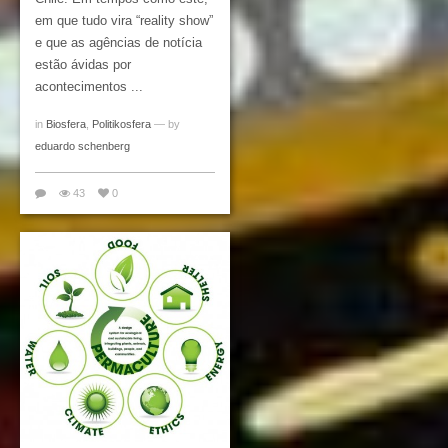
em que tudo vira “reality show”
e que as agências de notícia
estão ávidas por
acontecimentos ...
in
Biosfera
,
Politikosfera
— by
eduardo schenberg
43
0