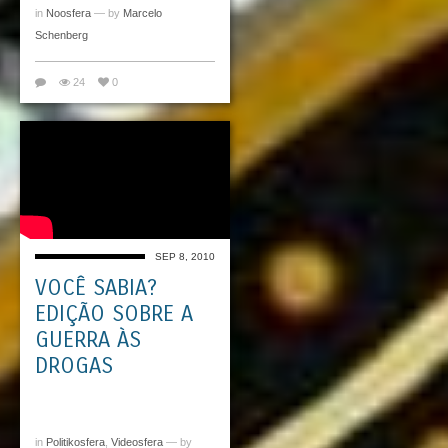
in
Noosfera
— by
Marcelo
Schenberg
24
0
SEP 8, 2010
VOCÊ SABIA?
EDIÇÃO SOBRE A
GUERRA ÀS
DROGAS
in
Politikosfera
,
Videosfera
— by