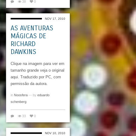
38
0
NOV 17, 2010
AS AVENTURAS
MÁGICAS DE
RICHARD
DAWKINS
Clique na imagem para ver em
tamanho grande veja o original
aqui. Traduzido por PC, com
permissão da autora.
in
Noosfera
— by
eduardo
schenberg
33
0
NOV 10, 2010