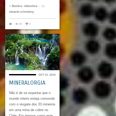
in
Biosfera
,
Videosfera
— by
eduardo schenberg
48
0
OCT 22, 2010
MINERALORGIA
Não é de se espantar que o
mundo inteiro esteja comovido
com o resgate dos 33 mineiros
em uma mina de cobre no
Chile. Em tempos como este,