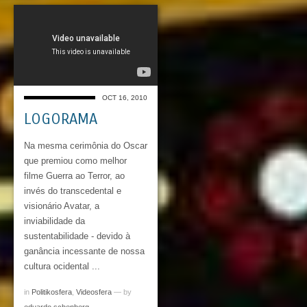
OCT 16, 2010
LOGORAMA
Na mesma cerimônia do Oscar
que premiou como melhor
filme Guerra ao Terror, ao
invés do transcedental e
visionário Avatar, a
inviabilidade da
sustentabilidade - devido à
ganância incessante de nossa
cultura ocidental ...
in
Politikosfera
,
Videosfera
— by