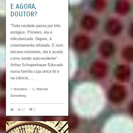
E AGORA,
DOUTOR?
“Toda verdade passa por três
estágios. Primeiro, ela é
ridicularizada. Depois, é
violentamente refutada. E num
terceiro momento, ela é aceita
como sendo auto-evidente“ -
Arthur Schopenhauer Educado
numa família cuja única fé é
na ciência, ...
in
Noosfera
— by
Marcelo
Schenberg
57
0