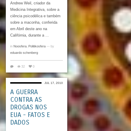
Andrew Weil, criador da
Medicina Integrativa, sobre a
ciência psicodélica e também
sobre a maconha, conferida
em Abril deste ano na
Califórnia, durante a ...
in
Noosfera
,
Politikosfera
— by
eduardo schenberg
32
0
JUL 17, 2010
A GUERRA
CONTRA AS
DROGAS NOS
EUA - FATOS E
DADOS