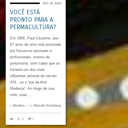
OCT 18, 2010
VOCÊ ESTÁ
PRONTO PARA A
PERMACULTURA?
Em 1906, Paul Cézanne, aos
67 anos de uma vida pontuada
por fracassos pessoais e
profissionais, morreu de
pneumonia, sem saber que se
tornaria um dos mais
influentes artistas do século
XIX , ou o “pai da Arte
Moderna”. Ao longo de sua
vida, suas ...
in
Biosfera
— by
Marcelo Schenberg
31
0