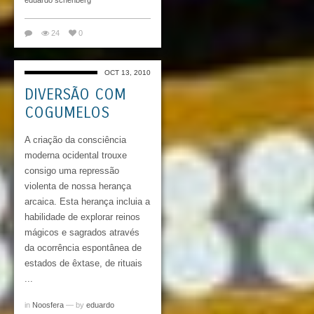
eduardo schenberg
24
0
OCT 13, 2010
DIVERSÃO COM
COGUMELOS
A criação da consciência
moderna ocidental trouxe
consigo uma repressão
violenta de nossa herança
arcaica. Esta herança incluia a
habilidade de explorar reinos
mágicos e sagrados através
da ocorrência espontânea de
estados de êxtase, de rituais
...
in
Noosfera
— by
eduardo