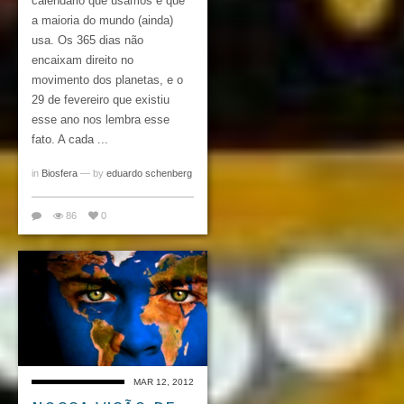
calendário que usamos e que
a maioria do mundo (ainda)
usa. Os 365 dias não
encaixam direito no
movimento dos planetas, e o
29 de fevereiro que existiu
esse ano nos lembra esse
fato. A cada ...
in
Biosfera
— by
eduardo schenberg
86
0
MAR 12, 2012