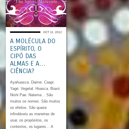
OCT 11, 2012
A MOLÉCULA DO
ESPÍRITO, O
CIPÓ DAS
ALMAS E A…
CIÊNCIA?
Ayahuasca. Daime. Caapi.
Yagé. Vegetal. Hoasca. Biaxii.
Nishi Pae. Natema… São
muitos os nomes. São muitos
os efeitos. São quase
infindáveis as maneiras de
usar, os propósitos, os
contextos, os lugares… A