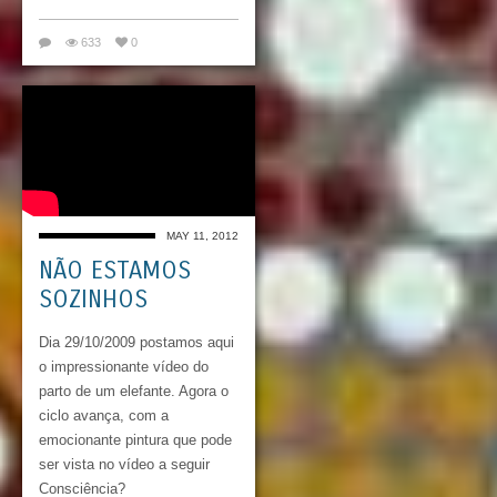
633
0
MAY 11, 2012
NÃO ESTAMOS
SOZINHOS
Dia 29/10/2009 postamos aqui
o impressionante vídeo do
parto de um elefante. Agora o
ciclo avança, com a
emocionante pintura que pode
ser vista no vídeo a seguir
Consciência?