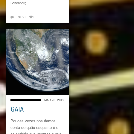
Schenberg
59
0
MAR 20, 2012
GAIA
Poucas vezes nos damos
conta de quão esquisito é o