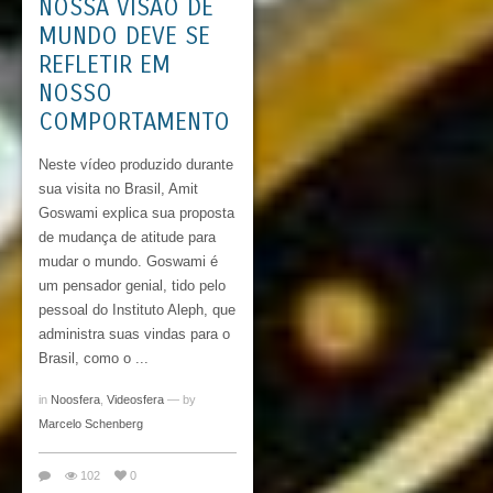
NOSSA VISÃO DE
MUNDO DEVE SE
REFLETIR EM
NOSSO
COMPORTAMENTO
Neste vídeo produzido durante
sua visita no Brasil, Amit
Goswami explica sua proposta
de mudança de atitude para
mudar o mundo. Goswami é
um pensador genial, tido pelo
pessoal do Instituto Aleph, que
administra suas vindas para o
Brasil, como o ...
in
Noosfera
,
Videosfera
— by
Marcelo Schenberg
102
0