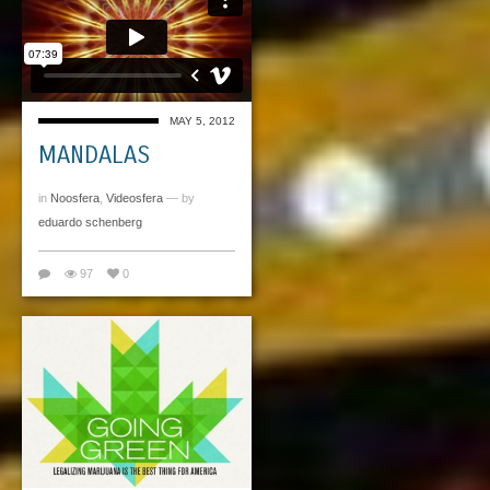
MAY 5, 2012
MANDALAS
in
Noosfera
,
Videosfera
— by
eduardo schenberg
97
0