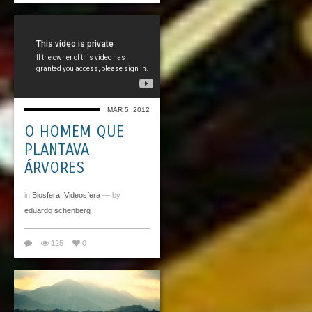
MAR 5, 2012
O HOMEM QUE
PLANTAVA
ÁRVORES
in
Biosfera
,
Videosfera
— by
eduardo schenberg
125
0