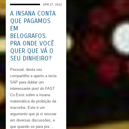
APR 27, 2012
A INSANA CONTA
QUE PAGAMOS
EM
BELOGRAFOS.
PRA ONDE VOCÊ
QUER QUE VÁ O
SEU DINHEIRO?
Pessoal, desta vez
compartilho e aperto a tecla
SAP para dublar um
interessante post do FAST
Co.Exist sobre a insana
matemática da proibição da
maconha. Este é um
argumento que já vi ressoar
em diversas discussões, e
que quando se para pra ...