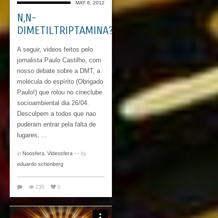
MAY 6, 2012
N,N-
DIMETILTRIPTAMINA?
A seguir, videos feitos pelo
jornalista Paulo Castilho, com
nosso debate sobre a DMT, a
molécula do espírito (Obrigado
Paulo!) que rolou no cineclube
socioambiental dia 26/04.
Desculpem a todos que nao
puderam entrar pela falta de
lugares, ...
in
Noosfera
,
Videosfera
— by
eduardo schenberg
235
0