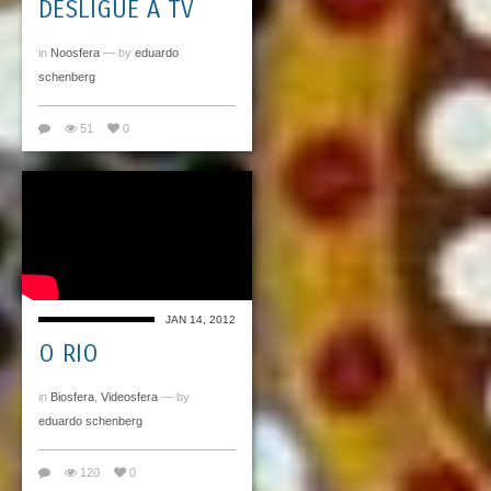
DESLIGUE A TV
in
Noosfera
— by
eduardo
schenberg
51
0
JAN 14, 2012
O RIO
in
Biosfera
,
Videosfera
— by
eduardo schenberg
120
0