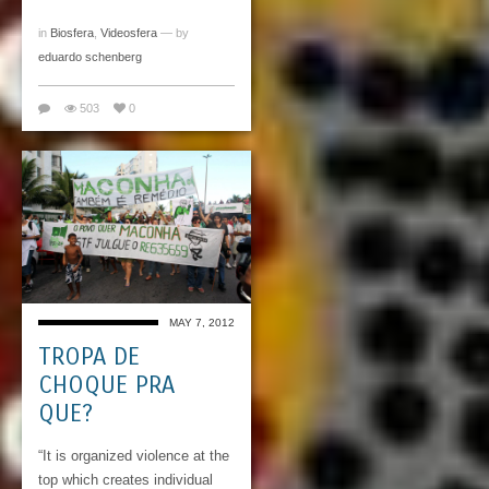
in
Biosfera
,
Videosfera
— by
eduardo schenberg
503
0
MAY 7, 2012
TROPA DE
CHOQUE PRA
QUE?
“It is organized violence at the
top which creates individual