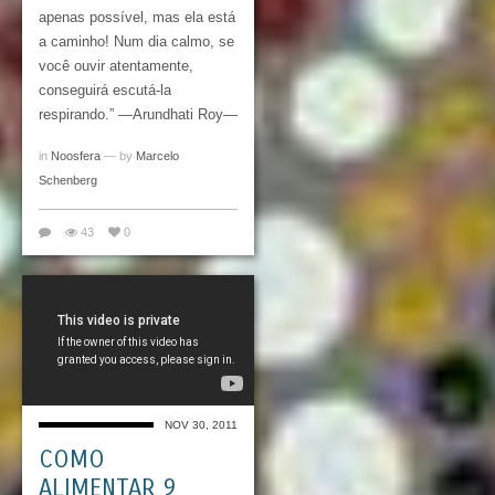
apenas possível, mas ela está
a caminho! Num dia calmo, se
você ouvir atentamente,
conseguirá escutá-la
respirando.” —Arundhati Roy—
in
Noosfera
— by
Marcelo
Schenberg
43
0
NOV 30, 2011
COMO
ALIMENTAR 9