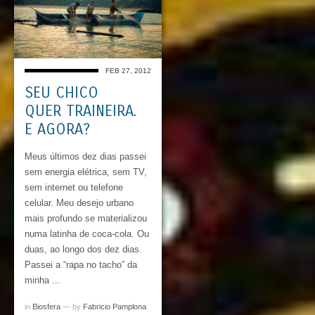
FEB 27, 2012
SEU CHICO
QUER TRAINEIRA.
E AGORA?
Meus últimos dez dias passei
sem energia elétrica, sem TV,
sem internet ou telefone
celular. Meu desejo urbano
mais profundo se materializou
numa latinha de coca-cola. Ou
duas, ao longo dos dez dias.
Passei a “rapa no tacho” da
minha ...
in
Biosfera
— by
Fabricio Pamplona