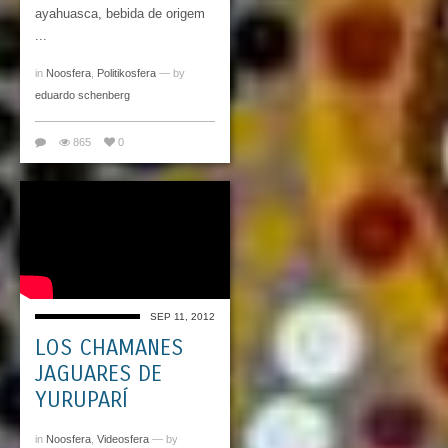
ayahuasca, bebida de origem
...
in
Noosfera
,
Politikosfera
— by
eduardo schenberg
865
0
SEP 11, 2012
LOS CHAMANES
JAGUARES DE
YURUPARÍ
in
Noosfera
,
Videosfera
— by