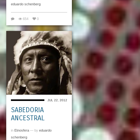
eduardo schenberg
654
0
JUL 22, 2012
SABEDORIA
ANCESTRAL
in
Etnosfera
— by
eduardo
schenberg