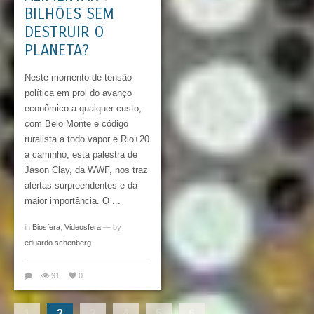
BILHÕES SEM
DESTRUIR O
PLANETA?
Neste momento de tensão
política em prol do avanço
econômico a qualquer custo,
com Belo Monte e código
ruralista a todo vapor e Rio+20
a caminho, esta palestra de
Jason Clay, da WWF, nos traz
alertas surpreendentes e da
maior importância. O ...
in
Biosfera
,
Videosfera
— by
eduardo schenberg
91
0
1
2
3
4
5
6