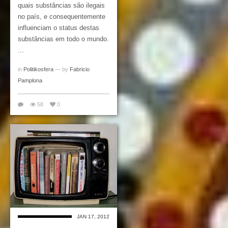
quais substâncias são ilegais
no país, e consequentemente
influenciam o status destas
substâncias em todo o mundo.
...
in
Politikosfera
— by
Fabricio
Pamplona
58
0
JAN 17, 2012