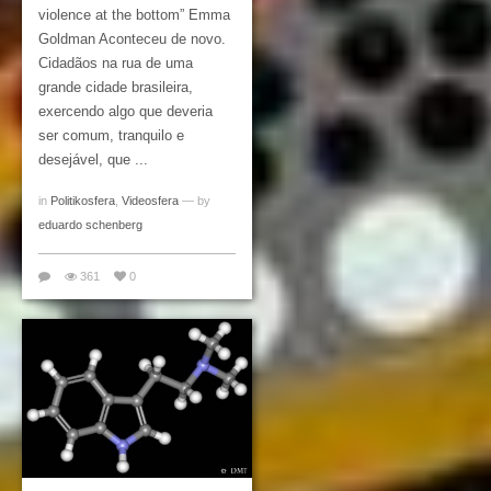
violence at the bottom” Emma
Goldman Aconteceu de novo.
Cidadãos na rua de uma
grande cidade brasileira,
exercendo algo que deveria
ser comum, tranquilo e
desejável, que ...
in
Politikosfera
,
Videosfera
— by
eduardo schenberg
361
0