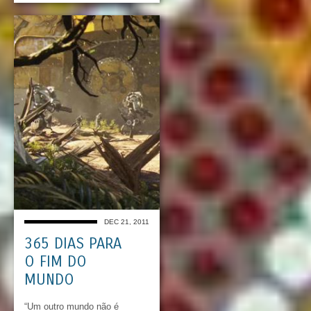
DEC 21, 2011
365 DIAS PARA
O FIM DO
MUNDO
“Um outro mundo não é