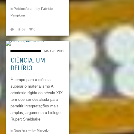
in
Politikosfera
— by
Fabricio
Pamplona
57
0
MAR 28, 2012
CIÊNCIA, UM
DELÍRIO
É tempo para a ciência
superar o materialismo A
ortodoxia rígida do século XIX
tem que ser desafiada para
permitir interpretações mais
amplas, argumenta o biólogo
Rupert Sheldrake
in
Noosfera
— by
Marcelo