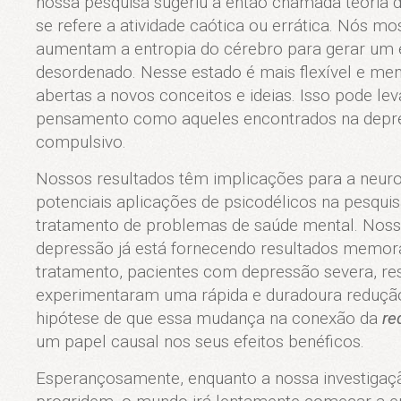
nossa pesquisa sugeriu a então chamada teoria 
se refere a atividade caótica ou errática. Nós m
aumentam a entropia do cérebro para gerar um e
desordenado. Nesse estado é mais flexível e men
abertas a novos conceitos e ideias. Isso pode le
pensamento como aqueles encontrados na depress
compulsivo.
Nossos resultados têm implicações para a neuro
potenciais aplicações de psicodélicos na pesqui
tratamento de problemas de saúde mental. Nosso
depressão já está fornecendo resultados memor
tratamento, pacientes com depressão severa, res
experimentaram uma rápida e duradoura redução
hipótese de que essa mudança na conexão da
re
um papel causal nos seus efeitos benéficos.
Esperançosamente, enquanto a nossa investigaçã