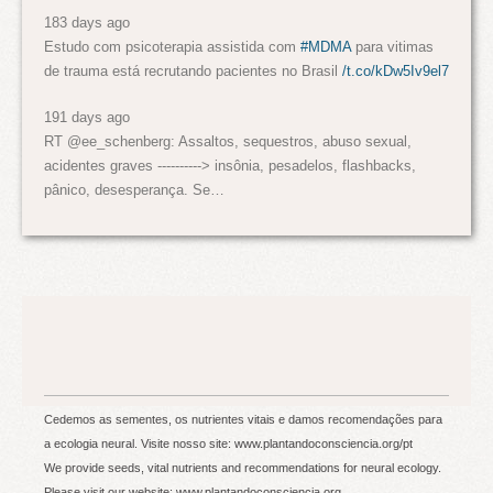
183 days ago
Estudo com psicoterapia assistida com
#MDMA
para vitimas
de trauma está recrutando pacientes no Brasil
/t.co/kDw5Iv9el7
191 days ago
RT @ee_schenberg: Assaltos, sequestros, abuso sexual,
acidentes graves ----------> insônia, pesadelos, flashbacks,
pânico, desesperança. Se…
Cedemos as sementes, os nutrientes vitais e damos recomendações para
a ecologia neural. Visite nosso site: www.plantandoconsciencia.org/pt
We provide seeds, vital nutrients and recommendations for neural ecology.
Please visit our website: www.plantandoconsciencia.org