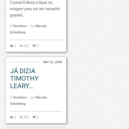
Conrad Editora (clique na
imagem para ver em tamanho
grande).
in
Noosfera
— by
Marcelo
Schenberg
0
562
0
MAY 11, 2009
JÁ DIZIA
TIMOTHY
LEARY…
in
Noosfera
— by
Marcelo
Schenberg
2
689
0