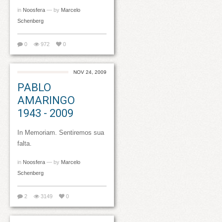
in
Noosfera
— by
Marcelo
Schenberg
0
972
0
NOV 24, 2009
PABLO
AMARINGO
1943 - 2009
In Memoriam. Sentiremos sua
falta.
in
Noosfera
— by
Marcelo
Schenberg
2
3149
0