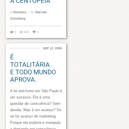
A CENTOPÉIA
in
Noosfera
— by
Marcelo
Schenberg
0
549
0
SEP 12, 2009
É
TOTALITÁRIA.
E TODO MUNDO
APROVA.
A lei anti-fumo em São Paulo é
um sucesso. Ela é uma
questão de consciência? Sem
dúvida. Mas é um avanço? Só
se for avanço de marketing.
Porque ela explora e manipula
a demanda por consciência,