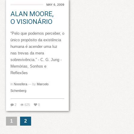
MAY 6, 2009
ALAN MOORE,
O VISIONÁRIO
“Pelo que podemos perceber, o
único propósito da existência
humana é acender uma luz
nas trevas da mera
sobrevivência.” - C. G. Jung -
Memórias, Sonhos e
Reflexões
in
Noosfera
— by
Marcelo
Schenberg
2
625
0
1
2