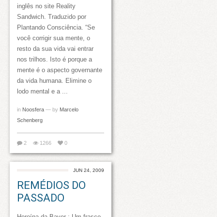
inglês no site Reality
Sandwich. Traduzido por
Plantando Consciência. “Se
você corrigir sua mente, o
resto da sua vida vai entrar
nos trilhos. Isto é porque a
mente é o aspecto governante
da vida humana. Elimine o
lodo mental e a ...
in
Noosfera
— by
Marcelo
Schenberg
2
1266
0
JUN 24, 2009
REMÉDIOS DO
PASSADO
Heroína da Bayer : Um frasco