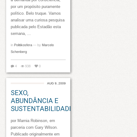
por um propósito puramente
político. Belo truque. Vamos
analisar uma curiosa pesquisa
publicada pelo Estadão esta
semana, ...
in
Politikosfera
— by
Marcelo
Schenberg
4
938
0
AUG 9, 2009
SEXO,
ABUNDÂNCIA E
SUSTENTABILIDADE
por Marnia Robinson, em
parceria com Gary Wilson.
Publicado originalmente em