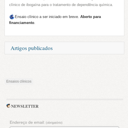
clínico de ibogaína para o tratamento de dependência química.
Ensaio clínico a ser iniciado em breve.
Aberto para
financiamento
.
Artigos publicados
Treating drug dependence with the aid of ibogaine: A retrospective
study
(J. Psychopharm 2014, 28, pp 993)
Leia o resumo em português
ou
Ensaios clínicos
Leia o artigo completo (em inglês, acesso pago).
NEWSLETTER
Endereço de email:
(obrigatório)