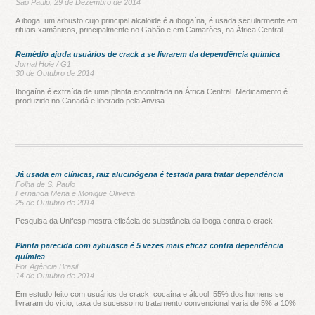
São Paulo, 29 de Dezembro de 2014
A iboga, um arbusto cujo principal alcaloide é a ibogaína, é usada secularmente em
rituais xamânicos, principalmente no Gabão e em Camarões, na África Central
Remédio ajuda usuários de crack a se livrarem da dependência química
Jornal Hoje / G1
30 de Outubro de 2014
Ibogaína é extraída de uma planta encontrada na África Central. Medicamento é
produzido no Canadá e liberado pela Anvisa.
Já usada em clínicas, raiz alucinógena é testada para tratar dependência
Folha de S. Paulo
Fernanda Mena e Monique Oliveira
25 de Outubro de 2014
Pesquisa da Unifesp mostra eficácia de substância da iboga contra o crack.
Planta parecida com ayhuasca é 5 vezes mais eficaz contra dependência
química
Por Agência Brasil
14 de Outubro de 2014
Em estudo feito com usuários de crack, cocaína e álcool, 55% dos homens se
livraram do vício; taxa de sucesso no tratamento convencional varia de 5% a 10%