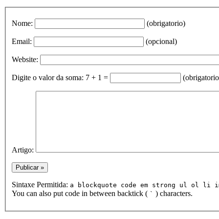
Nome:
(obrigatorio)
Email:
(opcional)
Website:
Digite o valor da soma: 7 +
1 =
(obrigatorio
Artigo:
Sintaxe Permitida:
a blockquote code em strong ul ol li i
You can also put code in between backtick (
) characters.
`