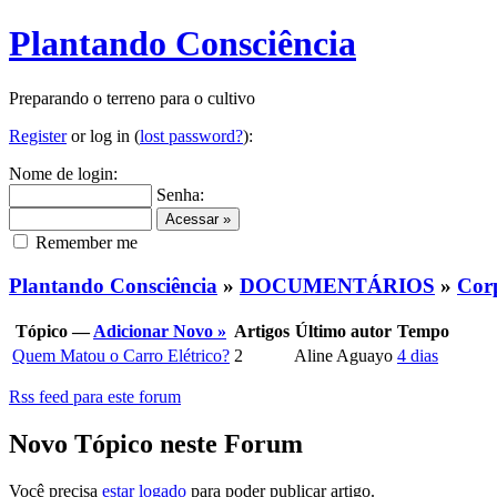
Plantando Consciência
Preparando o terreno para o cultivo
Register
or log in (
lost password?
):
Nome de login:
Senha:
Remember me
Plantando Consciência
»
DOCUMENTÁRIOS
»
Cor
Tópico —
Adicionar Novo »
Artigos
Último autor
Tempo
Quem Matou o Carro Elétrico?
2
Aline Aguayo
4 dias
Rss feed para este forum
Novo Tópico neste Forum
Você precisa
estar logado
para poder publicar artigo.